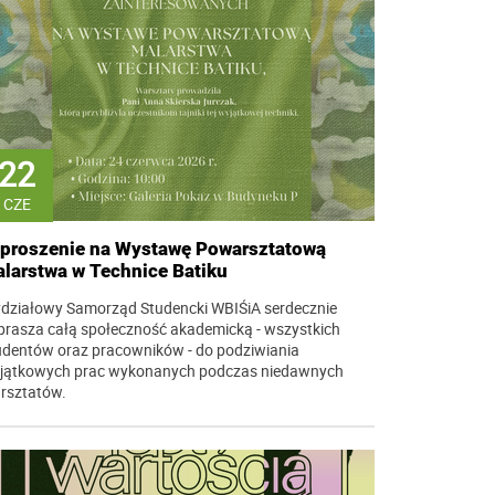
22
CZE
proszenie na Wystawę Powarsztatową
larstwa w Technice Batiku
działowy Samorząd Studencki WBIŚiA serdecznie
prasza całą społeczność akademicką - wszystkich
udentów oraz pracowników - do podziwiania
jątkowych prac wykonanych podczas niedawnych
rsztatów.