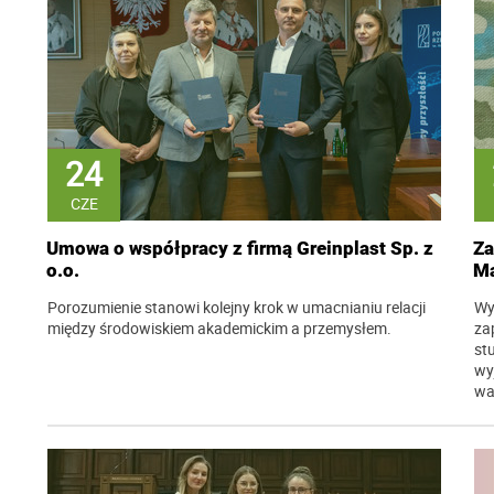
24
CZE
Umowa o współpracy z firmą Greinplast Sp. z
Za
o.o.
Ma
Porozumienie stanowi kolejny krok w umacnianiu relacji
Wy
między środowiskiem akademickim a przemysłem.
za
st
wy
wa