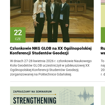
22
CZE
Członkowie NKG GLOB na XX Ogólnopolskiej
Ru
Konferencji Studentów Geodezji
ws
W dniach 27-28 kwietnia 2026 r. członkowie Naukowego
To
Koła Geodetów GLOB uczestniczyli w jubileuszowej XX
na
Ogólnopolskiej Konferencji Studentów Geodezji,
20
zorganizowanej na Politechnice Gdańskiej.
r. 