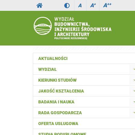
A
++
A
+
A
AKTUALNOŚCI
WYDZIAŁ
KIERUNKI STUDIÓW
JAKOŚĆ KSZTAŁCENIA
BADANIA I NAUKA
RADA GOSPODARCZA
OFERTA USŁUGOWA
STUDIA PODYPLOMOWE