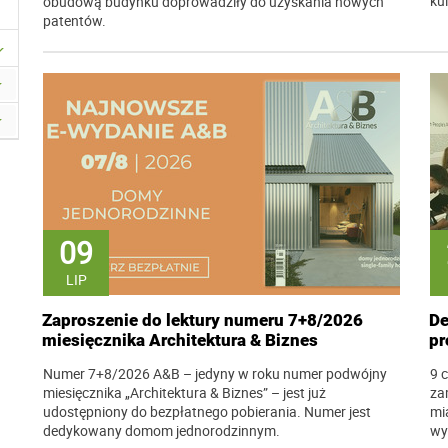
ku
obudową budynku doprowadziły do uzyskania nowych
patentów.
09
LIP
Zaproszenie do lektury numeru 7+8/2026
De
miesięcznika Architektura & Biznes
pr
Numer 7+8/2026 A&B – jedyny w roku numer podwójny
9 
miesięcznika „Architektura & Biznes” – jest już
za
udostępniony do bezpłatnego pobierania. Numer jest
mi
dedykowany domom jednorodzinnym.
wy