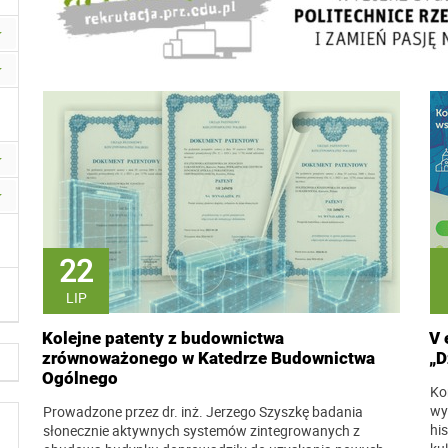
22
LIP
Kolejne patenty z budownictwa
V 
zrównoważonego w Katedrze Budownictwa
„D
Ogólnego
Ko
wy
Prowadzone przez dr. inż. Jerzego Szyszkę badania
hi
słonecznie aktywnych systemów zintegrowanych z