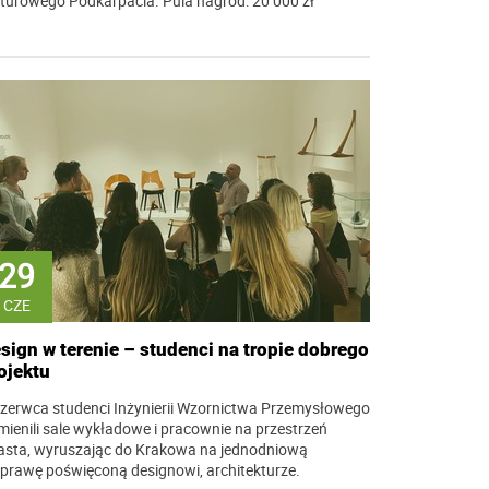
lturowego Podkarpacia. Pula nagród: 20 000 zł
29
CZE
sign w terenie – studenci na tropie dobrego
ojektu
czerwca studenci Inżynierii Wzornictwa Przemysłowego
mienili sale wykładowe i pracownie na przestrzeń
asta, wyruszając do Krakowa na jednodniową
prawę poświęconą designowi, architekturze.