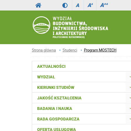
A
++
A
+
A
Strona główna
Studenci
Program MOSTECH
AKTUALNOŚCI
WYDZIAŁ
KIERUNKI STUDIÓW
JAKOŚĆ KSZTAŁCENIA
BADANIA I NAUKA
RADA GOSPODARCZA
OFERTA USŁUGOWA