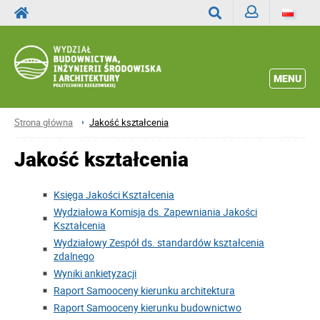
Zaloguj
Wyszukaj
MENU
Strona główna
Jakość kształcenia
Jakość kształcenia
Księga Jakości Kształcenia
Wydziałowa Komisja ds. Zapewniania Jakości
Kształcenia
Wydziałowy Zespół ds. standardów kształcenia
zdalnego
Wyniki ankietyzacji
Raport Samooceny kierunku architektura
Raport Samooceny kierunku budownictwo