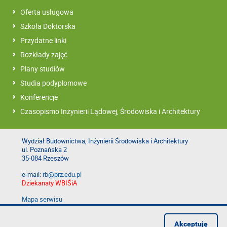
Oferta usługowa
Szkoła Doktorska
Przydatne linki
Rozkłady zajęć
Plany studiów
Studia podyplomowe
Konferencje
Czasopismo Inżynierii Lądowej, Środowiska i Architektury
Wydział Budownictwa, Inżynierii Środowiska i Architektury
ul. Poznańska 2
35-084 Rzeszów
e-mail:
rb@prz.edu.pl
Dziekanaty WBIŚiA
Mapa serwisu
Deklaracja dostępności
Polityka prywatności
Akceptuję
Zgłoś błąd na stronie