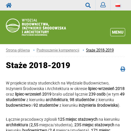
Zaloguj
Wyszukaj
MENU
Strona główna
Podnoszenie kompetencji
Staże 2018-2019
Staże 2018-2019
W projekcie staży studenckich na Wydziale Budownictwo,
Inżynierii Środowiska i Architektura w okresie
lipiec-wrzesień 2018
oraz
lipiec-wrzesień 2019
brało udział łącznie
239 osób
(w tym
49
studentów
z kierunku
architektura
,
98 studentów
z kierunku
budownictwo
i
92 studentów
z kierunku
inżynieria środowiska
).
Łącznie pracodawcy zgłosili
125 miejsc stażowych
na kierunku
architektura
(
2,55
miejsca/studenta),
235 miejsc stażowych
na
kierunku
budownictwo
(
2,4
miejsca/studenta),
171 miejsc