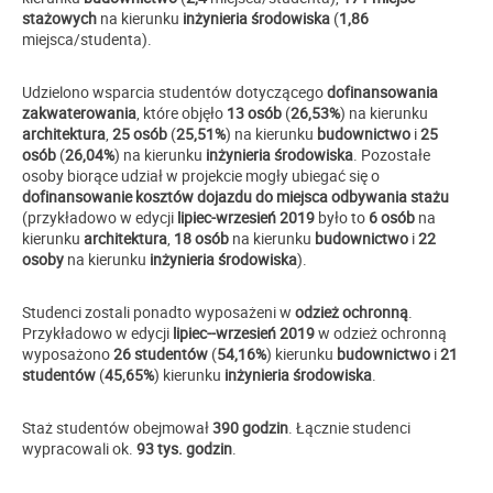
stażowych
na kierunku
inżynieria środowiska
(
1,86
miejsca/studenta).
Udzielono wsparcia studentów dotyczącego
dofinansowania
zakwaterowania
, które objęło
13 osób
(
26,53%
) na kierunku
architektura
,
25 osób
(
25,51%
) na kierunku
budownictwo
i
25
osób
(
26,04%
) na kierunku
inżynieria środowiska
. Pozostałe
osoby biorące udział w projekcie mogły ubiegać się o
dofinansowanie kosztów dojazdu do miejsca odbywania stażu
(przykładowo w edycji
lipiec-wrzesień 2019
było to
6 osób
na
kierunku
architektura
,
18 osób
na kierunku
budownictwo
i
22
osoby
na kierunku
inżynieria środowiska
).
Studenci zostali ponadto wyposażeni w
odzież ochronną
.
Przykładowo w edycji
lipiec--wrzesień 2019
w odzież ochronną
wyposażono
26 studentów
(
54,16%
) kierunku
budownictwo
i
21
studentów
(
45,65%
) kierunku
inżynieria środowiska
.
Staż studentów obejmował
390
godzin
. Łącznie studenci
wypracowali ok.
93 tys. godzin
.