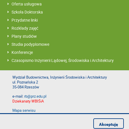
Oferta usługowa
Szkoła Doktorska
Przydatne linki
Rozkłady zajęć
Plany studiów
Studia podyplomowe
Konferencje
Czasopismo Inżynierii Lądowej, Środowiska i Architektury
Wydział Budownictwa, Inżynierii Środowiska i Architektury
ul. Poznańska 2
35-084 Rzeszów
e-mail:
rb@prz.edu.pl
Dziekanaty WBIŚiA
Mapa serwisu
Deklaracja dostępności
Polityka prywatności
Akceptuję
Zgłoś błąd na stronie