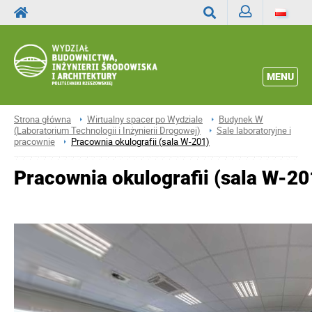
Zaloguj
Wyszukaj
MENU
Strona główna
Wirtualny spacer po Wydziale
Budynek W
(Laboratorium Technologii i Inżynierii Drogowej)
Sale laboratoryjne i
pracownie
Pracownia okulografii (sala W-201)
Pracownia okulografii (sala W-20