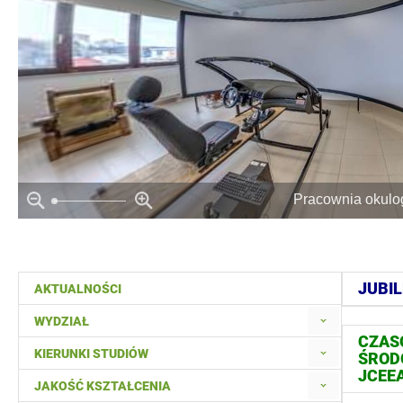
Pracownia okulog
JUBIL
AKTUALNOŚCI
WYDZIAŁ
CZASO
KIERUNKI STUDIÓW
ŚROD
JCEE
JAKOŚĆ KSZTAŁCENIA