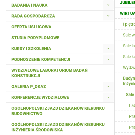
JUBILE
BADANIA I NAUKA
WIRTUA
RADA GOSPODARCZA
I pięt
OFERTA USŁUGOWA
Sale 
STUDIA PODYPLOMOWE
Sale l
KURSY I SZKOLENIA
Sale 
PODNOSZENIE KOMPETENCJI
Wydzi
WYDZIAŁOWE LABORATORIUM BADAŃ
KONSTRUKCJI
Budyne
Inżyni
GALERIA P_OKAZ
Sale
KONFERENCJE WYDZIAŁOWE
Lab
OGÓLNOPOLSKI ZJAZD DZIEKANÓW KIERUNKU
BUDOWNICTWO
Pr
OGÓLNOPOLSKI ZJAZD DZIEKANÓW KIERUNKU
Pr
INŻYNIERIA ŚRODOWISKA