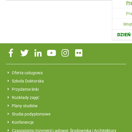
Pra
Pr
Wnęt
DZIEŃ
Oferta usługowa
Szkoła Doktorska
Przydatne linki
Rozkłady zajęć
Plany studiów
Studia podyplomowe
Konferencje
Czasopismo Inżynierii Lądowej, Środowiska i Architektury