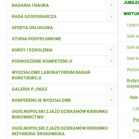
JUBILE
BADANIA I NAUKA
WIRTUA
RADA GOSPODARCZA
I pięt
OFERTA USŁUGOWA
Sale 
STUDIA PODYPLOMOWE
Sale l
KURSY I SZKOLENIA
Sale 
PODNOSZENIE KOMPETENCJI
Wydzi
WYDZIAŁOWE LABORATORIUM BADAŃ
KONSTRUKCJI
Budyne
Inżyni
GALERIA P_OKAZ
Sale
KONFERENCJE WYDZIAŁOWE
Lab
OGÓLNOPOLSKI ZJAZD DZIEKANÓW KIERUNKU
BUDOWNICTWO
Pr
OGÓLNOPOLSKI ZJAZD DZIEKANÓW KIERUNKU
Pr
INŻYNIERIA ŚRODOWISKA