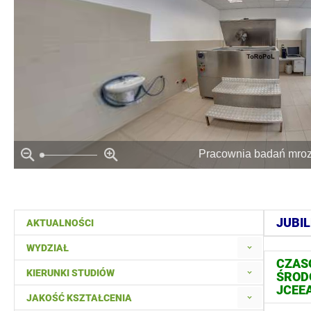
Pracownia badań mroz
JUBIL
AKTUALNOŚCI
WYDZIAŁ
CZASO
KIERUNKI STUDIÓW
ŚROD
JCEE
JAKOŚĆ KSZTAŁCENIA