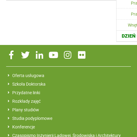
Pra
Pr
Wnęt
DZIEŃ
Oferta usługowa
Szkoła Doktorska
Przydatne linki
Rozkłady zajęć
Plany studiów
Studia podyplomowe
Konferencje
Czasopismo Inżynierii Lądowej, Środowiska i Architektury