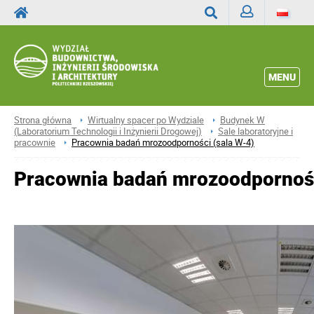
Zaloguj
Wyszukaj
MENU
Strona główna
Wirtualny spacer po Wydziale
Budynek W
(Laboratorium Technologii i Inżynierii Drogowej)
Sale laboratoryjne i
pracownie
Pracownia badań mrozoodporności (sala W-4)
Pracownia badań mrozoodpornośc