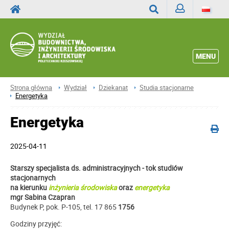
Zaloguj
Wyszukaj
MENU
Strona główna
Wydział
Dziekanat
Studia stacjonarne
Energetyka
Energetyka
2025-04-11
Starszy specjalista ds. administracyjnych - tok studiów
stacjonarnych
na kierunku
inżynieria środowiska
oraz
energetyka
mgr Sabina Czapran
Budynek P, pok. P-105, tel. 17 865
1756
Godziny przyjęć: