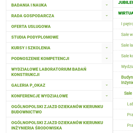
JUBILE
BADANIA I NAUKA
WIRTUA
RADA GOSPODARCZA
I pięt
OFERTA USŁUGOWA
Sale 
STUDIA PODYPLOMOWE
Sale l
KURSY I SZKOLENIA
Sale 
PODNOSZENIE KOMPETENCJI
Wydzi
WYDZIAŁOWE LABORATORIUM BADAŃ
KONSTRUKCJI
Budyne
Inżyni
GALERIA P_OKAZ
Sale
KONFERENCJE WYDZIAŁOWE
Lab
OGÓLNOPOLSKI ZJAZD DZIEKANÓW KIERUNKU
BUDOWNICTWO
Pr
OGÓLNOPOLSKI ZJAZD DZIEKANÓW KIERUNKU
Pr
INŻYNIERIA ŚRODOWISKA