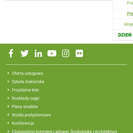
Pra
Pr
Wnęt
DZIEŃ
Oferta usługowa
Szkoła Doktorska
Przydatne linki
Rozkłady zajęć
Plany studiów
Studia podyplomowe
Konferencje
Czasopismo Inżynierii Lądowej, Środowiska i Architektury