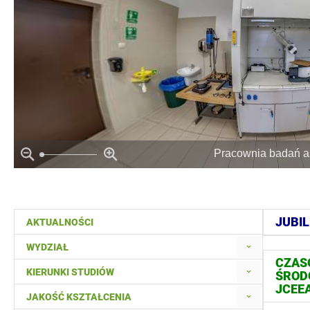
Pracownia badań as
JUBIL
AKTUALNOŚCI
WYDZIAŁ
CZASO
KIERUNKI STUDIÓW
ŚROD
JCEE
JAKOŚĆ KSZTAŁCENIA