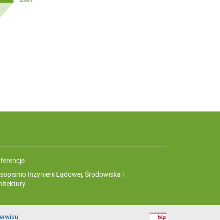
ferencje
sopismo Inżynierii Lądowej, Środowiska i
hitektury
erwisu