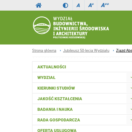
A
++
A
+
A
Strona główna
Jubileusz 50-lecia Wydziału
Zjazd Ab
AKTUALNOŚCI
WYDZIAŁ
KIERUNKI STUDIÓW
JAKOŚĆ KSZTAŁCENIA
BADANIA I NAUKA
RADA GOSPODARCZA
OFERTA USŁUGOWA