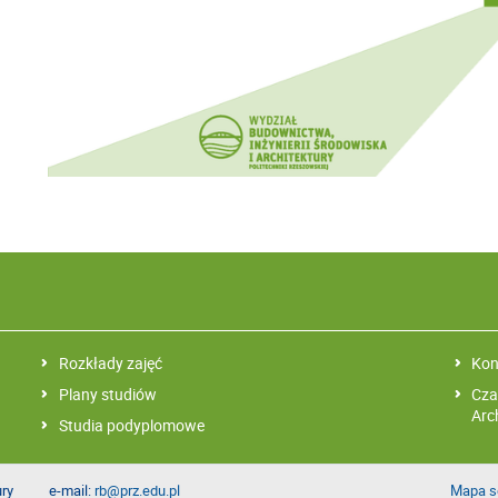
Rozkłady zajęć
Kon
Plany studiów
Cza
Arc
Studia podyplomowe
ury
e-mail:
rb@prz.edu.pl
Mapa s