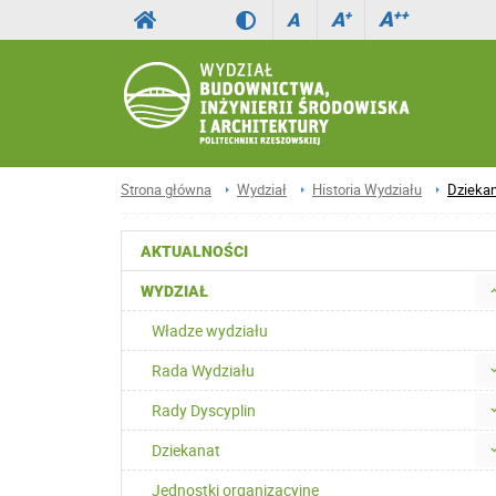
A
++
A
+
A
Strona główna
Wydział
Historia Wydziału
Dziekan
AKTUALNOŚCI
WYDZIAŁ
Władze wydziału
Rada Wydziału
Rady Dyscyplin
Dziekanat
Jednostki organizacyjne