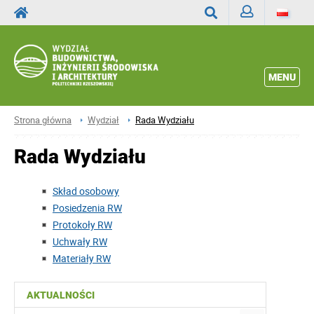
Zaloguj
Wyszukaj
MENU
Strona główna
Wydział
Rada Wydziału
Rada Wydziału
Skład osobowy
Posiedzenia RW
Protokoły RW
Uchwały RW
Materiały RW
AKTUALNOŚCI