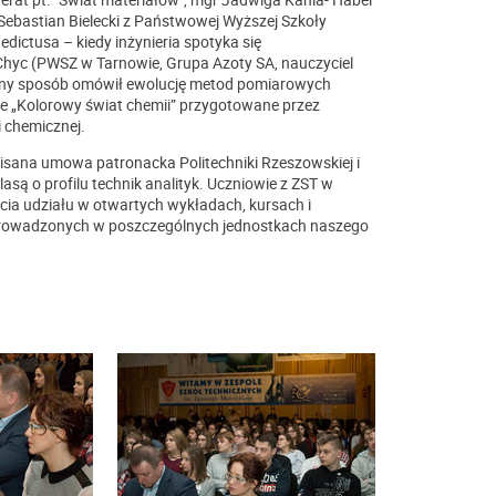
 Sebastian Bielecki z Państwowej Wyższej Szkoły
ictusa – kiedy inżynieria spotyka się
k Chyc (PWSZ w Tarnowie, Grupa Azoty SA, nauczyciel
yczny sposób omówił ewolucję metod pomiarowych
 „Kolorowy świat chemii” przygotowane przez
i chemicznej.
sana umowa patronacka Politechniki Rzeszowskiej i
asą o profilu technik analityk. Uczniowie z ZST w
ęcia udziału w otwartych wykładach, kursach i
h prowadzonych w poszczególnych jednostkach naszego