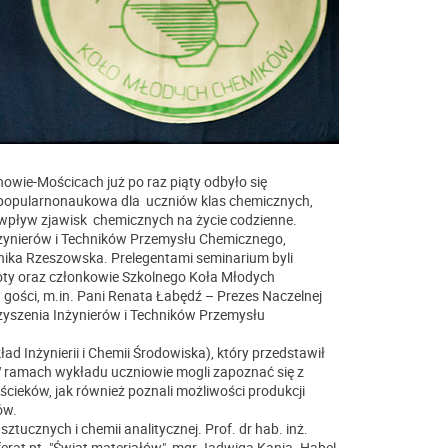
wie-Mościcach już po raz piąty odbyło się
ja popularnonaukowa dla uczniów klas chemicznych,
 wpływ zjawisk chemicznych na życie codzienne.
nżynierów i Techników Przemysłu Chemicznego,
ka Rzeszowska. Prelegentami seminarium byli
oty oraz członkowie Szkolnego Koła Młodych
 gości, m.in. Pani Renata Łabędź – Prezes Naczelnej
rzyszenia Inżynierów i Techników Przemysłu
 Inżynierii i Chemii Środowiska), który przedstawił
 W ramach wykładu uczniowie mogli zapoznać się z
ieków, jak również poznali możliwości produkcji
ów.
tucznych i chemii analitycznej. Prof. dr hab. inż.
rat pt. "Świat materiałów", mgr Jadwiga Kania- Habel