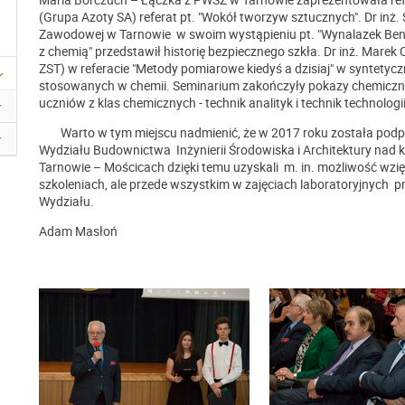
(Grupa Azoty SA) referat pt. "Wokół tworzyw sztucznych". Dr inż.
Zawodowej w Tarnowie w swoim wystąpieniu pt. "Wynalazek Bened
z chemią" przedstawił historię bezpiecznego szkła. Dr inż. Mare
ZST) w referacie "Metody pomiarowe kiedyś a dzisiaj" w syntet
stosowanych w chemii. Seminarium zakończyły pokazy chemiczne
uczniów z klas chemicznych - technik analityk i technik technologi
Warto w tym miejscu nadmienić, że w 2017 roku została podpi
Wydziału Budownictwa Inżynierii Środowiska i Architektury nad kl
Tarnowie – Mościcach dzięki temu uzyskali m. in. możliwość wzi
szkoleniach, ale przede wszystkim w zajęciach laboratoryjnyc
Wydziału.
Adam Masłoń