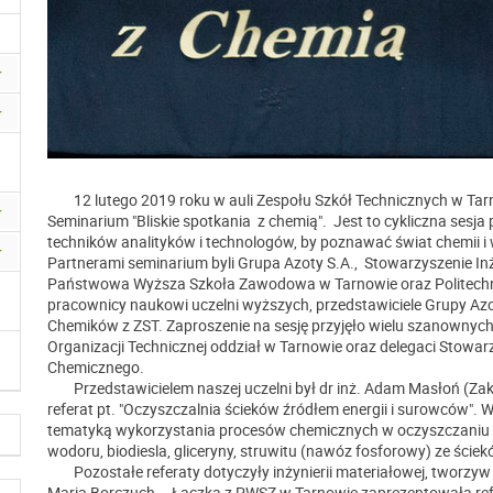
12 lutego 2019 roku w auli Zespołu Szkół Technicznych w Tarno
Seminarium "Bliskie spotkania z chemią". Jest to cykliczna ses
techników analityków i technologów, by poznawać świat chemii i
Partnerami seminarium byli Grupa Azoty S.A., Stowarzyszenie I
Państwowa Wyższa Szkoła Zawodowa w Tarnowie oraz Politechni
pracownicy naukowi uczelni wyższych, przedstawiciele Grupy Az
Chemików z ZST. Zaproszenie na sesję przyjęło wielu szanownych
Organizacji Technicznej oddział w Tarnowie oraz delegaci Stowa
Chemicznego.
Przedstawicielem naszej uczelni był dr inż. Adam Masłoń (Zakład
referat pt. "Oczyszczalnia ścieków źródłem energii i surowców".
tematyką wykorzystania procesów chemicznych w oczyszczaniu śc
wodoru, biodiesla, gliceryny, struwitu (nawóz fosforowy) ze ściek
Pozostałe referaty dotyczyły inżynierii materiałowej, tworzyw sz
Maria Borczuch – Łączka z PWSZ w Tarnowie zaprezentowała refe