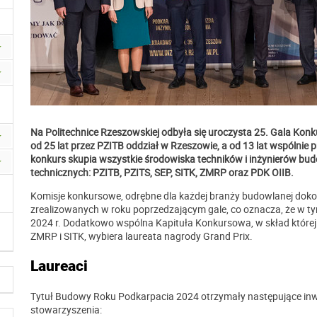
Na Politechnice Rzeszowskiej odbyła się uroczysta 25. Gala K
od 25 lat przez PZITB oddział w Rzeszowie, a od 13 lat wspólnie 
konkurs skupia wszystkie środowiska techników i inżynierów b
technicznych: PZITB, PZITS, SEP, SITK, ZMRP oraz PDK OIIB.
Komisje konkursowe, odrębne dla każdej branży budowlanej dok
zrealizowanych w roku poprzedzającym gale, co oznacza, że w t
2024 r. Dodatkowo wspólna Kapituła Konkursowa, w skład której 
ZMRP i SITK, wybiera laureata nagrody Grand Prix.
Laureaci
Tytuł Budowy Roku Podkarpacia 2024 otrzymały następujące inw
stowarzyszenia: