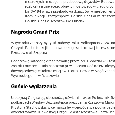
mostowych i niezbędną przebudową dojazdów, Budowa 
rozbiórką istniejącego obiektu mostowego w ciągu drog
km 3+194 wraz z przebudową dojazdów w niezbędnym za
Komunikacji Rzeczpospolitej Polskiej Oddział w Rzeszo
Polskiej Oddział Rzeszowsko-Lubelski.
Nagroda Grand Prix
W tym roku zaszczytny tytuł Budowy Roku Podkarpacia 2024 i n
Olszynki Park o funkcji handlowo-usługowo-biurowej i mieszkal
Rzeszowie ul. Szopena.
Dodatkową kategorią organizowaną przez PZITB oddział w Rzeszow
zostali: I miejsce – Hala sportowa przy I Liceum Ogólnokształcąc
dawnej cerkwi greckokatolickiej pw. Piotra i Pawła w Nagórzana
Wywrockiego 11 w Rzeszowie.
Goście wydarzenia
Uroczystą Galę swoją obecnością uświetnili: rektor Politechniki 
podkarpacki Wiesław Buż, zastępca prezydenta Rzeszowa Marci
Krystyna Stachowska, wicemarszałek województwa podkarpackieg
dyrektor Wydziału Inwestycji Urzędu Miasta Rzeszowa Beata Sit