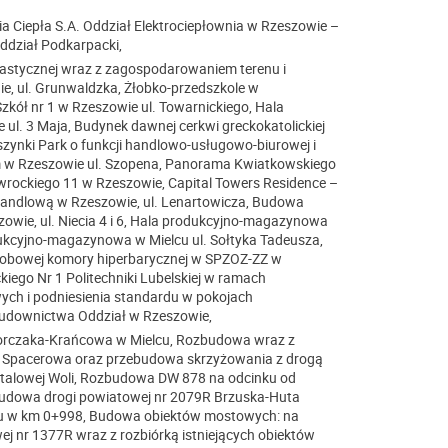
Ciepła S.A. Oddział Elektrociepłownia w Rzeszowie –
Oddział Podkarpacki,
astycznej wraz z zagospodarowaniem terenu i
ie, ul. Grunwaldzka, Żłobko-przedszkole w
kół nr 1 w Rzeszowie ul. Towarnickiego, Hala
ul. 3 Maja, Budynek dawnej cerkwi greckokatolickiej
zynki Park o funkcji handlowo-usługowo-biurowej i
m w Rzeszowie ul. Szopena, Panorama Kwiatkowskiego
rockiego 11 w Rzeszowie, Capital Towers Residence –
handlową w Rzeszowie, ul. Lenartowicza, Budowa
wie, ul. Niecia 4 i 6, Hala produkcyjno-magazynowa
dukcyjno-magazynowa w Mielcu ul. Sołtyka Tadeusza,
sobowej komory hiperbarycznej w SPZOZ-ZZ w
go Nr 1 Politechniki Lubelskiej w ramach
ych i podniesienia standardu w pokojach
 Budownictwa Oddział w Rzeszowie,
orczaka-Krańcowa w Mielcu, Rozbudowa wraz z
. Spacerowa oraz przebudowa skrzyżowania z drogą
talowej Woli, Rozbudowa DW 878 na odcinku od
budowa drogi powiatowej nr 2079R Brzuska-Huta
u w km 0+998, Budowa obiektów mostowych: na
j nr 1377R wraz z rozbiórką istniejących obiektów