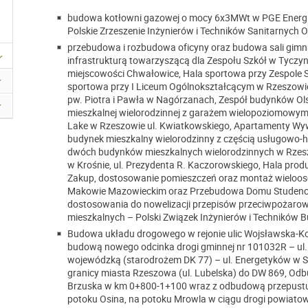
budowa kotłowni gazowej o mocy 6x3MWt w PGE Energia 
Polskie Zrzeszenie Inżynierów i Techników Sanitarnych 
przebudowa i rozbudowa oficyny oraz budowa sali gimn
infrastrukturą towarzyszącą dla Zespołu Szkół w Tyczyn
miejscowości Chwałowice, Hala sportowa przy Zespole Sz
sportowa przy I Liceum Ogólnokształcącym w Rzeszowie 
pw. Piotra i Pawła w Nagórzanach, Zespół budynków Ols
mieszkalnej wielorodzinnej z garażem wielopoziomowy
Lake w Rzeszowie ul. Kwiatkowskiego, Apartamenty Wyw
budynek mieszkalny wielorodzinny z częścią usługowo-
dwóch budynków mieszkalnych wielorodzinnych w Rzeszo
w Krośnie, ul. Prezydenta R. Kaczorowskiego, Hala pro
Zakup, dostosowanie pomieszczeń oraz montaż wieloo
Makowie Mazowieckim oraz Przebudowa Domu Studenckie
dostosowania do nowelizacji przepisów przeciwpożarow
mieszkalnych – Polski Związek Inżynierów i Techników
Budowa układu drogowego w rejonie ulic Wojsławska-K
budową nowego odcinka drogi gminnej nr 101032R – ul
wojewódzką (starodrożem DK 77) – ul. Energetyków w S
granicy miasta Rzeszowa (ul. Lubelska) do DW 869, Od
Brzuska w km 0+800-1+100 wraz z odbudową przepust
potoku Osina, na potoku Mrowla w ciągu drogi powiatowe