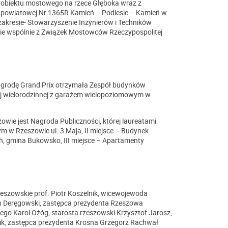
obiektu mostowego na rzece Głęboka wraz z
i powiatowej Nr 1365R Kamień – Podlesie – Kamień w
kresie- Stowarzyszenie Inżynierów i Techników
wie wspólnie z Związek Mostowców Rzeczypospolitej
agrodę Grand Prix otrzymała Zespół budynków
nej wielorodzinnej z garażem wielopoziomowym w
ie jest Nagroda Publiczności, której laureatami
ym w Rzeszowie ul. 3 Maja, II miejsce – Budynek
ch, gmina Bukowsko, III miejsce – Apartamenty
Rzeszowskie prof. Piotr Koszelnik, wicewojewoda
n Deręgowski, zastępca prezydenta Rzeszowa
o Karol Ożóg, starosta rzeszowski Krzysztof Jarosz,
nik, zastępca prezydenta Krosna Grzegorz Rachwał