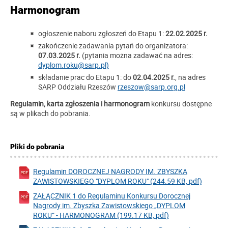
Harmonogram
ogłoszenie naboru zgłoszeń do Etapu 1:
22.02.2025 r.
zakończenie zadawania pytań do organizatora:
07.03.2025 r.
(pytania można zadawać na adres:
dyplom.roku@sarp.pl)
składanie prac do Etapu 1: do
02.04.2025 r.
, na adres
SARP Oddziału Rzeszów
rzeszow@sarp.org.pl
Regulamin, karta zgłoszenia i harmonogram
konkursu dostępne
są w plikach do pobrania.
Pliki do pobrania
Regulamin DOROCZNEJ NAGRODY IM. ZBYSZKA
ZAWISTOWSKIEGO "DYPLOM ROKU" (244.59 KB, pdf)
ZAŁĄCZNIK 1 do Regulaminu Konkursu Dorocznej
Nagrody im. Zbyszka Zawistowskiego „DYPLOM
ROKU” - HARMONOGRAM (199.17 KB, pdf)