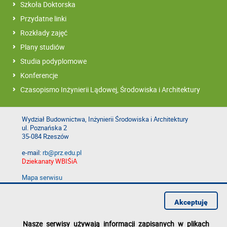
Szkoła Doktorska
Przydatne linki
Rozkłady zajęć
Plany studiów
Studia podyplomowe
Konferencje
Czasopismo Inżynierii Lądowej, Środowiska i Architektury
Wydział Budownictwa, Inżynierii Środowiska i Architektury
ul. Poznańska 2
35-084 Rzeszów
e-mail:
rb@prz.edu.pl
Dziekanaty WBIŚiA
Mapa serwisu
Deklaracja dostępności
Polityka prywatności
Akceptuję
Zgłoś błąd na stronie
Nasze serwisy używają informacji zapisanych w plikach