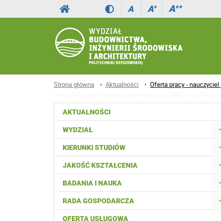
A
++
A
+
A
Strona główna
Aktualności
Oferta pracy - nauczyci
AKTUALNOŚCI
WYDZIAŁ
KIERUNKI STUDIÓW
JAKOŚĆ KSZTAŁCENIA
BADANIA I NAUKA
RADA GOSPODARCZA
OFERTA USŁUGOWA