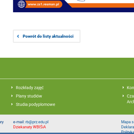
Powrót do listy aktualności
Rozkłady zajęć
Kon
Plany studiów
Cza
Arc
Studia podyplomowe
ury
e-mail:
rb@prz.edu.pl
Mapa s
Dziekanaty WBIŚiA
Deklara
Polityk