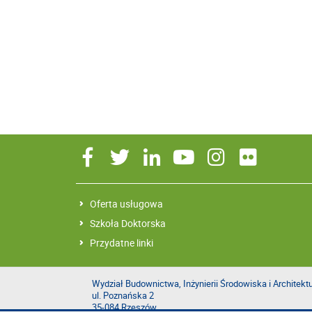
Oferta usługowa
Szkoła Doktorska
Przydatne linki
Wydział Budownictwa, Inżynierii Środowiska i Architekt
ul. Poznańska 2
35-084 Rzeszów