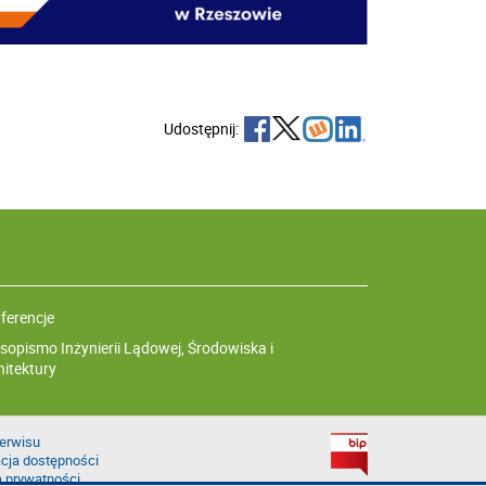
Udostępnij:
ferencje
sopismo Inżynierii Lądowej, Środowiska i
hitektury
erwisu
cja dostępności
a prywatności