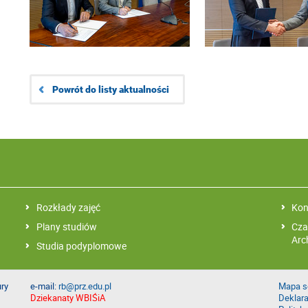
Powrót do listy aktualności
Rozkłady zajęć
Kon
Plany studiów
Cza
Arc
Studia podyplomowe
ury
e-mail:
rb@prz.edu.pl
Mapa s
Dziekanaty WBIŚiA
Deklara