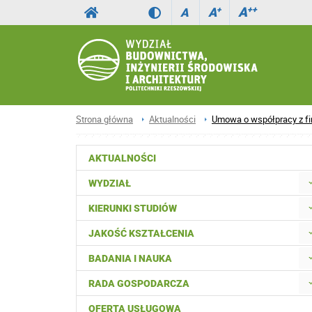
A
++
A
+
A
Strona główna
Aktualności
Umowa o współpracy z fir
AKTUALNOŚCI
WYDZIAŁ
KIERUNKI STUDIÓW
JAKOŚĆ KSZTAŁCENIA
BADANIA I NAUKA
RADA GOSPODARCZA
OFERTA USŁUGOWA