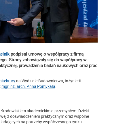
zelnik
podpisał umowę o współpracy z firmą
iego. Strony zobowiązały się do współpracy w
daktycznej, prowadzenia badań naukowych oraz prac
hitektury
na Wydziale Budownictwa, Inżynierii
z
mgr inż. arch. Anna Pomykała
.
zy środowiskiem akademickim a przemysłem. Dzięki
kowej z doświadczeniem praktycznym oraz wspólne
iadających na potrzeby współczesnego rynku.