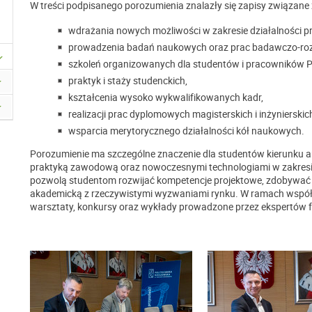
W treści podpisanego porozumienia znalazły się zapisy związane 
wdrażania nowych możliwości w zakresie działalności p
prowadzenia badań naukowych oraz prac badawczo-ro
szkoleń organizowanych dla studentów i pracowników P
praktyk i staży studenckich,
kształcenia wysoko wykwalifikowanych kadr,
realizacji prac dyplomowych magisterskich i inżynierskic
wsparcia merytorycznego działalności kół naukowych.
Porozumienie ma szczególne znaczenie dla studentów kierunku ar
praktyką zawodową oraz nowoczesnymi technologiami w zakresie
pozwolą studentom rozwijać kompetencje projektowe, zdobywać
akademicką z rzeczywistymi wyzwaniami rynku. W ramach współp
warsztaty, konkursy oraz wykłady prowadzone przez ekspertów fir