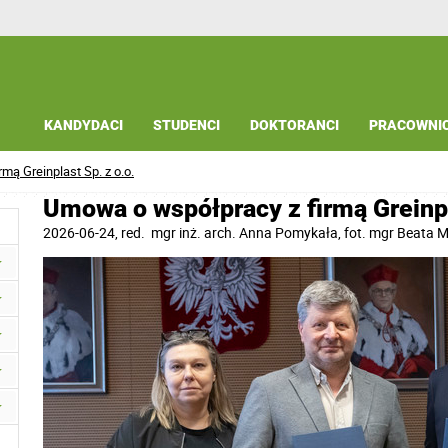
KANDYDACI
STUDENCI
DOKTORANCI
PRACOWNI
mą Greinplast Sp. z o.o.
Umowa o współpracy z firmą Greinpl
2026-06-24
, red.
mgr inż. arch. Anna Pomykała, fot. mgr Beata 