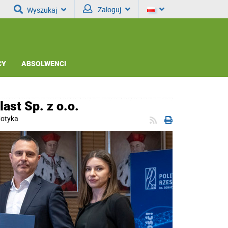
Zaloguj
Wyszukaj
CY
ABSOLWENCI
ast Sp. z o.o.
Motyka