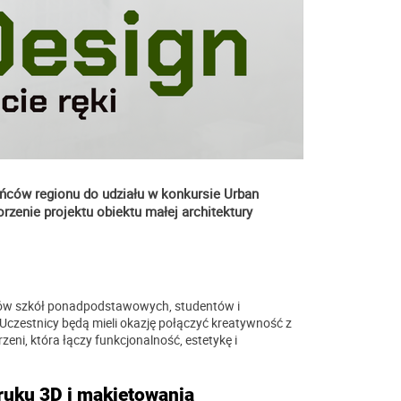
ców regionu do udziału w konkursie Urban
rzenie projektu obiektu małej architektury
niów szkół ponadpodstawowych, studentów i
czestnicy będą mieli okazję połączyć kreatywność z
eni, która łączy funkcjonalność, estetykę i
ruku 3D i makietowania