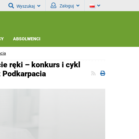
Zaloguj
Wyszukaj
CY
ABSOLWENCI
acia
e ręki – konkurs i cykl
z Podkarpacia