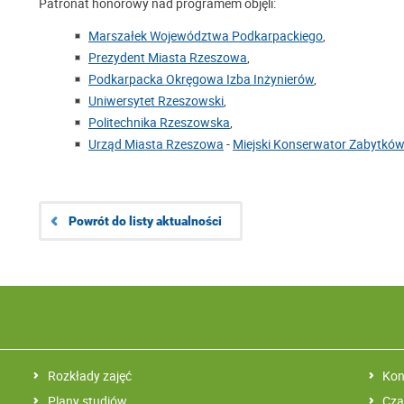
Patronat honorowy nad programem objęli:
Marszałek Województwa Podkarpackiego
,
Prezydent Miasta Rzeszowa
,
Podkarpacka Okręgowa Izba Inżynierów
,
Uniwersytet Rzeszowski
,
Politechnika Rzeszowska
,
Urząd Miasta Rzeszowa
-
Miejski Konserwator Zabytków i
Powrót do listy aktualności
Rozkłady zajęć
Kon
Plany studiów
Cza