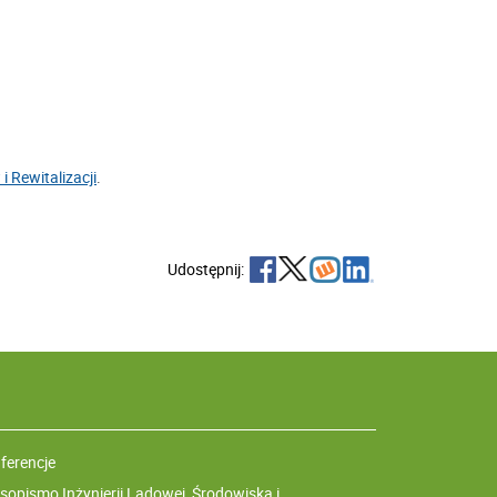
 Rewitalizacji
.
Udostępnij:
ferencje
sopismo Inżynierii Lądowej, Środowiska i