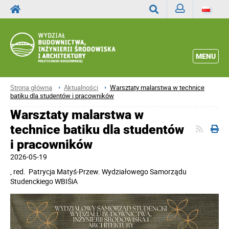
Zaloguj
Wyszukaj
MENU
Strona główna
Aktualności
Warsztaty malarstwa w technice
batiku dla studentów i pracowników
Warsztaty malarstwa w
technice batiku dla studentów
i pracowników
2026-05-19
, red.
Patrycja Matyś-Przew. Wydziałowego Samorządu
Studenckiego WBIŚiA