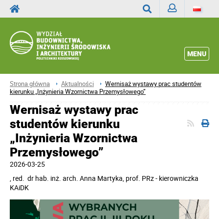
Zaloguj
Wyszukaj
MENU
Strona główna
Aktualności
Wernisaż wystawy prac studentów
kierunku „Inżynieria Wzornictwa Przemysłowego”
Wernisaż wystawy prac
studentów kierunku
„Inżynieria Wzornictwa
Przemysłowego”
2026-03-25
, red.
dr hab. inż. arch. Anna Martyka, prof. PRz - kierowniczka
KAiDK