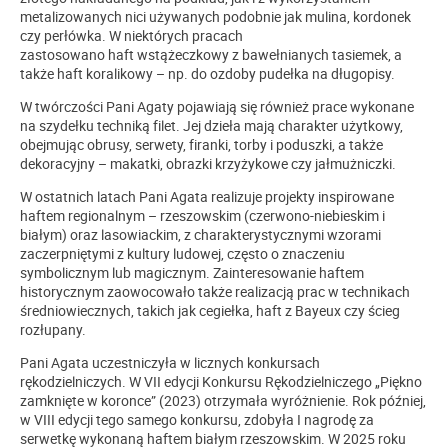
metalizowanych nici używanych podobnie jak mulina, kordonek
czy perłówka. W niektórych pracach
zastosowano haft wstążeczkowy z bawełnianych tasiemek, a
także haft koralikowy – np. do ozdoby pudełka na długopisy.
W twórczości Pani Agaty pojawiają się również prace wykonane
na szydełku techniką filet. Jej dzieła mają charakter użytkowy,
obejmując obrusy, serwety, firanki, torby i poduszki, a także
dekoracyjny – makatki, obrazki krzyżykowe czy jałmużniczki.
W ostatnich latach Pani Agata realizuje projekty inspirowane
haftem regionalnym – rzeszowskim (czerwono-niebieskim i
białym) oraz lasowiackim, z charakterystycznymi wzorami
zaczerpniętymi z kultury ludowej, często o znaczeniu
symbolicznym lub magicznym. Zainteresowanie haftem
historycznym zaowocowało także realizacją prac w technikach
średniowiecznych, takich jak cegiełka, haft z Bayeux czy ścieg
rozłupany.
Pani Agata uczestniczyła w licznych konkursach
rękodzielniczych. W VII edycji Konkursu Rękodzielniczego „Piękno
zamknięte w koronce” (2023) otrzymała wyróżnienie. Rok później,
w VIII edycji tego samego konkursu, zdobyła I nagrodę za
serwetkę wykonaną haftem białym rzeszowskim. W 2025 roku