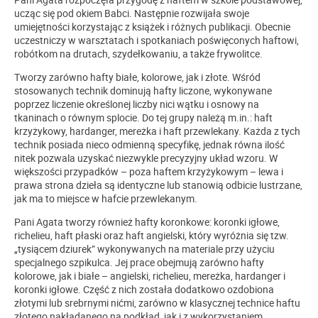
ucząc się pod okiem Babci. Następnie rozwijała swoje
umiejętności korzystając z książek i różnych publikacji. Obecnie
uczestniczy w warsztatach i spotkaniach poświęconych haftowi,
robótkom na drutach, szydełkowaniu, a także frywolitce.
Tworzy zarówno hafty białe, kolorowe, jak i złote. Wśród
stosowanych technik dominują hafty liczone, wykonywane
poprzez liczenie określonej liczby nici wątku i osnowy na
tkaninach o równym splocie. Do tej grupy należą m.in.: haft
krzyżykowy, hardanger, mereżka i haft przewlekany. Każda z tych
technik posiada nieco odmienną specyfikę, jednak równa ilość
nitek pozwala uzyskać niezwykle precyzyjny układ wzoru. W
większości przypadków – poza haftem krzyżykowym – lewa i
prawa strona dzieła są identyczne lub stanowią odbicie lustrzane,
jak ma to miejsce w hafcie przewlekanym.
Pani Agata tworzy również hafty koronkowe: koronki igłowe,
richelieu, haft płaski oraz haft angielski, który wyróżnia się tzw.
„tysiącem dziurek” wykonywanych na materiale przy użyciu
specjalnego szpikulca. Jej prace obejmują zarówno hafty
kolorowe, jak i białe – angielski, richelieu, mereżka, hardanger i
koronki igłowe. Część z nich została dodatkowo ozdobiona
złotymi lub srebrnymi nićmi, zarówno w klasycznej technice haftu
złotego nakładanego na podkład, jak i z wykorzystaniem