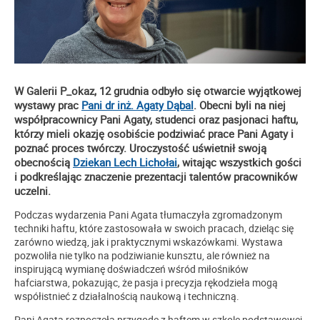
W Galerii P_okaz, 12 grudnia odbyło się otwarcie wyjątkowej
wystawy prac
Pani dr inż. Agaty Dąbal
. Obecni byli na niej
współpracownicy Pani Agaty, studenci oraz pasjonaci haftu,
którzy mieli okazję osobiście podziwiać prace Pani Agaty i
poznać proces twórczy. Uroczystość uświetnił swoją
obecnością
Dziekan Lech Lichołai
, witając wszystkich gości
i podkreślając znaczenie prezentacji talentów pracowników
uczelni.
Podczas wydarzenia Pani Agata tłumaczyła zgromadzonym
techniki haftu, które zastosowała w swoich pracach, dzieląc się
zarówno wiedzą, jak i praktycznymi wskazówkami. Wystawa
pozwoliła nie tylko na podziwianie kunsztu, ale również na
inspirującą wymianę doświadczeń wśród miłośników
hafciarstwa, pokazując, że pasja i precyzja rękodzieła mogą
współistnieć z działalnością naukową i techniczną.
Pani Agata rozpoczęła przygodę z haftem w szkole podstawowej,