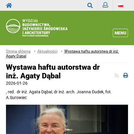
Zaloguj
Wyszukaj
MENU
Strona główna
Aktualności
Wystawa haftu autorstwa dr inż.
Agaty Dąbal
Wystawa haftu autorstwa dr
inż. Agaty Dąbal
2026-01-26
, red.
dr inż. Agata Dąbal, dr inż. arch. Joanna Dudek, fot.
A.Surowiec