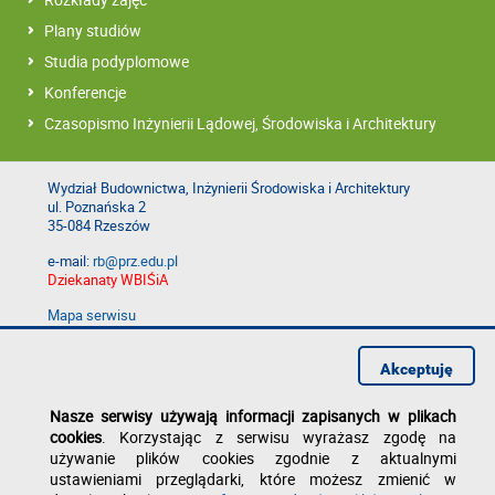
Plany studiów
Studia podyplomowe
Konferencje
Czasopismo Inżynierii Lądowej, Środowiska i Architektury
Wydział Budownictwa, Inżynierii Środowiska i Architektury
ul. Poznańska 2
35-084 Rzeszów
e-mail:
rb@prz.edu.pl
Dziekanaty WBIŚiA
Mapa serwisu
Deklaracja dostępności
Polityka prywatności
Akceptuję
Zgłoś błąd na stronie
Nasze serwisy używają informacji zapisanych w plikach
cookies
. Korzystając z serwisu wyrażasz zgodę na
używanie plików cookies zgodnie z aktualnymi
ustawieniami przeglądarki, które możesz zmienić w