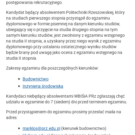
postępowania rekrutacyjnego.
Kandydat będący absolwentem Politechniki Rzeszowskiej, który
na studiach pierwszego stopnia przystąpił do egzaminu
dyplomowego w formie pisemnej na danym kierunku studiów,
ubiegający się o przyjęcie na studia drugiego stopnia na tym
samym kierunku studiów, jest zwolniony z egzaminu wstępnego
na studia II stopnia, a uzyskany przez niego wynik z egzaminu
dyplomowego przy ustalaniu ostatecznego wyniku studiów
będzie brany pod uwagę jako ocena z egzaminu wstępnego na
studia II stopnia.
Zakresy egzaminu dla poszczególnych kierunków:
Budownictwo
Inżynieria środowiska
Kandydaci niebędący absolwentami WBIŚiA PRz zgłaszają chęć
udziału w egzaminie do 7 (siedem) dni przed terminem egzaminu.
Przed przystąpieniem do egzaminu prosimy przesłać maila na
adres:
marklos@prz.edu.pl
(kierunek budownictwo)