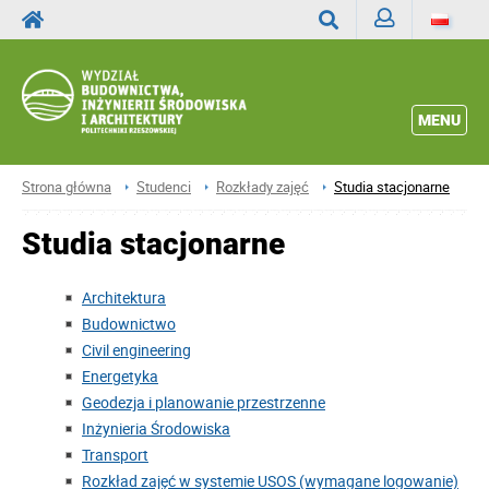
Zaloguj
Wyszukaj
MENU
Strona główna
Studenci
Rozkłady zajęć
Studia stacjonarne
Studia stacjonarne
Architektura
Budownictwo
Civil engineering
Energetyka
Geodezja i planowanie przestrzenne
Inżynieria Środowiska
Transport
Rozkład zajęć w systemie USOS (wymagane logowanie)