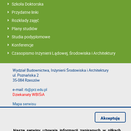
Szkoła Doktorska
Przydatne linki
Rozkłady zajęć
Plany studiów
Studia podyplomowe
Konferencje
Czasopismo Inżynierii Lądowej, Środowiska i Architektury
Wydział Budownictwa, Inżynierii Środowiska i Architektury
ul. Poznańska 2
35-084 Rzeszów
e-mail:
rb@prz.edu.pl
Dziekanaty WBIŚiA
Mapa serwisu
Deklaracja dostępności
Polityka prywatności
Akceptuję
Zgłoś błąd na stronie
Nasze serwisy używają informacji zapisanych w plikach