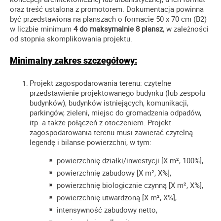
oraz treść ustalona z promotorem. Dokumentacja powinna
być przedstawiona na planszach o formacie 50 x 70 cm (B2)
w liczbie minimum
4 do maksymalnie 8 plansz
, w zależności
od stopnia skomplikowania projektu.
Minimalny zakres szczegółowy:
Projekt zagospodarowania terenu: czytelne
przedstawienie projektowanego budynku (lub zespołu
budynków), budynków istniejących, komunikacji,
parkingów, zieleni, miejsc do gromadzenia odpadów,
itp. a także połączeń z otoczeniem. Projekt
zagospodarowania terenu musi zawierać czytelną
legendę i bilanse powierzchni, w tym:
powierzchnię działki/inwestycji [X m², 100%],
powierzchnię zabudowy [X m², X%],
powierzchnię biologicznie czynną [X m², X%],
powierzchnię utwardzoną [X m², X%],
intensywność zabudowy netto,