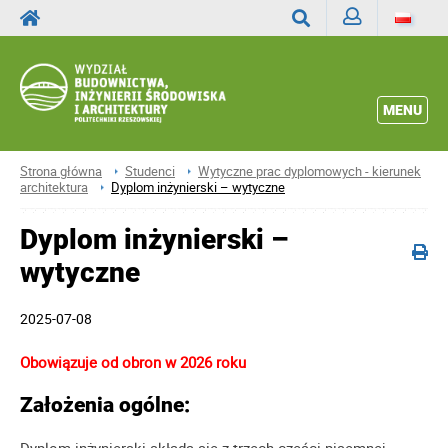
Zaloguj
Wyszukaj
MENU
Strona główna
Studenci
Wytyczne prac dyplomowych - kierunek
architektura
Dyplom inżynierski – wytyczne
Dyplom inżynierski –
wytyczne
2025-07-08
Obowiązuje od obron w 2026 roku
Założenia ogólne: