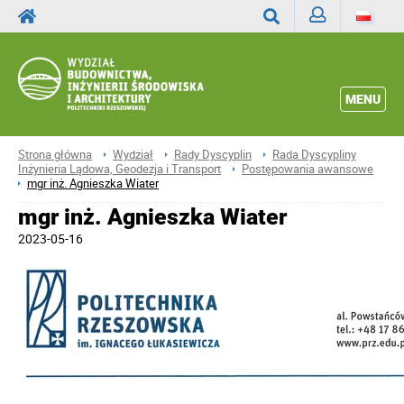
Zaloguj
Wyszukaj
MENU
Strona główna
Wydział
Rady Dyscyplin
Rada Dyscypliny
Inżynieria Lądowa, Geodezja i Transport
Postępowania awansowe
mgr inż. Agnieszka Wiater
mgr inż. Agnieszka Wiater
2023-05-16