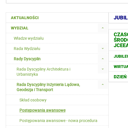
JUBIL
AKTUALNOŚCI
WYDZIAŁ
CZASO
Władze wydziału
ŚROD
JCEE
Rada Wydziału
JUBILE
Rady Dyscyplin
WIRTUA
Rada Dyscypliny Architektura i
Urbanistyka
DZIEŃ
Rada Dyscypliny Inżynieria Lądowa,
Geodezja i Transport
Skład osobowy
Postępowania awansowe
Postępowania awansowe - nowa procedura