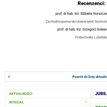
Recenzenci:
prof. dr hab. inż. Elżbieta Horszcza
Zachodniopomorski Uniwersytet Technolo
prof. dr hab. inż. Grzegorz Golews
Politechnika Lubelsk
Powrót do listy aktualn
JUBIL
AKTUALNOŚCI
WYDZIAŁ