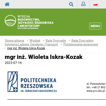
Zaloguj
Wyszukaj
MENU
Strona główna
Wydział
Rady Dyscyplin
Rada Dyscypliny
Inżynieria Lądowa, Geodezja i Transport
Postępowania awansowe
mgr inż. Wioleta Iskra-Kozak
mgr inż. Wioleta Iskra-Kozak
2023-07-16