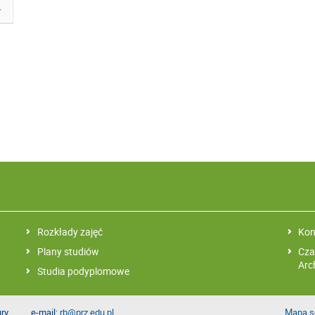
Rozkłady zajęć
Kon
Plany studiów
Cza
Arc
Studia podyplomowe
ury
e-mail:
rb@prz.edu.pl
Mapa s