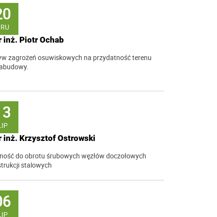
20
GRU
 inż. Piotr Ochab
w zagrożeń osuwiskowych na przydatność terenu
zabudowy.
13
LIP
 inż. Krzysztof Ostrowski
lność do obrotu śrubowych węzłów doczołowych
trukcji stalowych
06
LIP