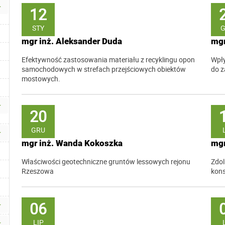
12
STY
mgr inż. Aleksander Duda
mgr
Efektywność zastosowania materiału z recyklingu opon
Wpły
samochodowych w strefach przejściowych obiektów
do 
mostowych.
20
GRU
mgr inż. Wanda Kokoszka
mgr
Właściwości geotechniczne gruntów lessowych rejonu
Zdo
Rzeszowa
kons
06
LIP