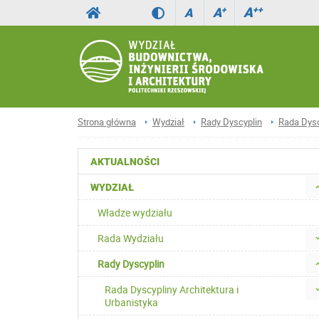
A
++
A
+
A
Strona główna
Wydział
Rady Dyscyplin
Rada Dysc
AKTUALNOŚCI
WYDZIAŁ
Władze wydziału
Rada Wydziału
Rady Dyscyplin
Rada Dyscypliny Architektura i
Urbanistyka