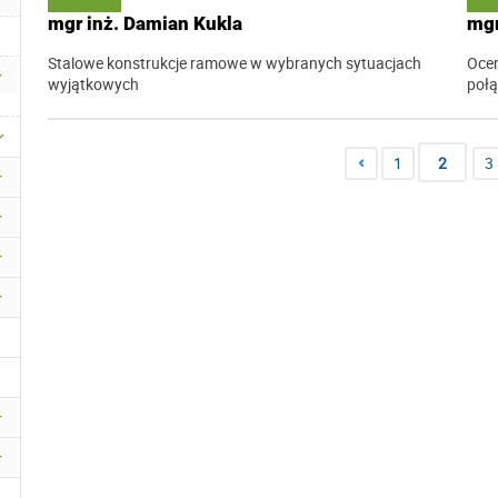
mgr inż. Damian Kukla
mgr
Stalowe konstrukcje ramowe w wybranych sytuacjach
Ocen
wyjątkowych
połą
1
2
3