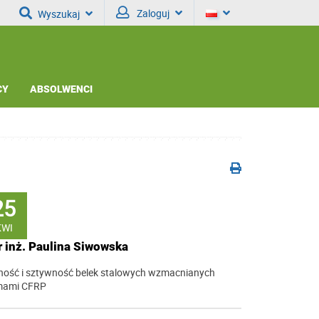
Zaloguj
Wyszukaj
CY
ABSOLWENCI
25
KWI
 inż. Paulina Siwowska
ość i sztywność belek stalowych wzmacnianych
mami CFRP