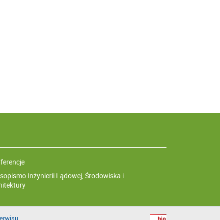
ferencje
sopismo Inżynierii Lądowej, Środowiska i
hitektury
erwisu