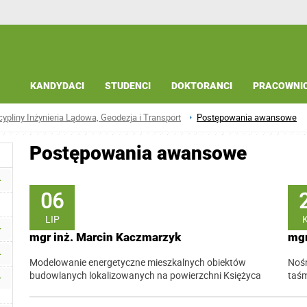
KANDYDACI
STUDENCI
DOKTORANCI
PRACOWNI
ypliny Inżynieria Lądowa, Geodezja i Transport
Postępowania awansowe
Postępowania awansowe
06
LIP
mgr inż. Marcin Kaczmarzyk
mgr
Modelowanie energetyczne mieszkalnych obiektów
Nośn
budowlanych lokalizowanych na powierzchni Księżyca
taś