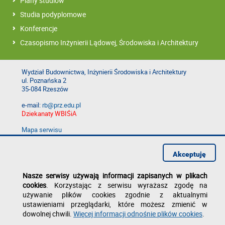
Plany studiów
Studia podyplomowe
Konferencje
Czasopismo Inżynierii Lądowej, Środowiska i Architektury
Wydział Budownictwa, Inżynierii Środowiska i Architektury
ul. Poznańska 2
35-084 Rzeszów
e-mail:
rb@prz.edu.pl
Dziekanaty WBIŚiA
Mapa serwisu
Deklaracja dostępności
Polityka prywatności
Akceptuję
Zgłoś błąd na stronie
Nasze serwisy używają informacji zapisanych w plikach
cookies
. Korzystając z serwisu wyrażasz zgodę na
używanie plików cookies zgodnie z aktualnymi
ustawieniami przeglądarki, które możesz zmienić w
dowolnej chwili.
Więcej informacji odnośnie plików cookies
.