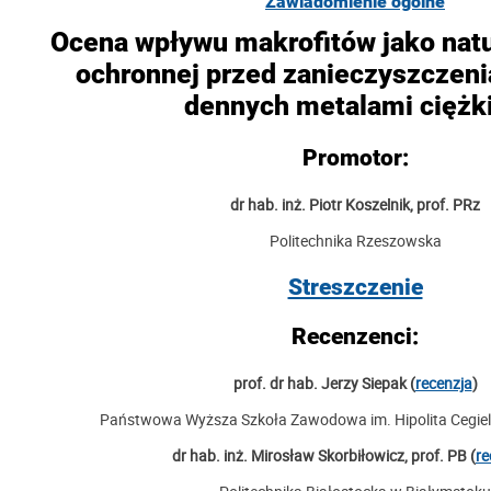
Zawiadomienie ogólne
Ocena wpływu makrofitów jako natu
ochronnej przed zanieczyszczen
dennych metalami ciężk
Promotor:
dr hab. inż. Piotr Koszelnik, prof. PRz
Politechnika Rzeszowska
Streszczenie
Recenzenci:
prof. dr hab. Jerzy Siepak (
recenzja
)
Państwowa Wyższa Szkoła Zawodowa im. Hipolita Cegiel
dr hab. inż. Mirosław Skorbiłowicz, prof. PB (
re