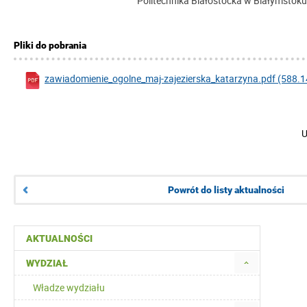
Politechnika Białostocka w Białymstoku
Pliki do pobrania
zawiadomienie_ogolne_maj-zajezierska_katarzyna.pdf (588.14
U
Powrót do listy aktualności
AKTUALNOŚCI
WYDZIAŁ
Władze wydziału