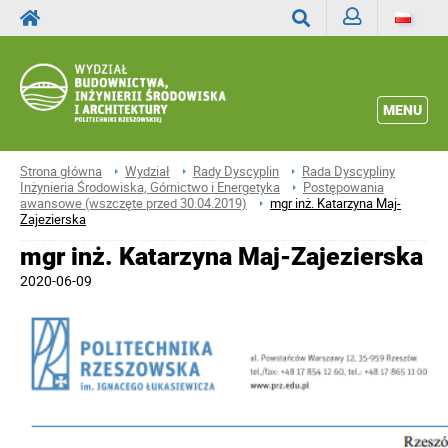
Zaloguj
Wyszukaj
MENU
Strona główna
Wydział
Rady Dyscyplin
Rada Dyscypliny
Inżynieria Środowiska, Górnictwo i Energetyka
Postępowania
awansowe (wszczęte przed 30.04.2019)
mgr inż. Katarzyna Maj-
Zajezierska
mgr inż. Katarzyna Maj-Zajezierska
2020-06-09