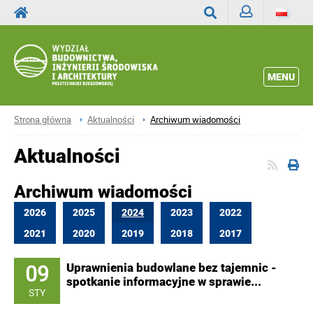
Zaloguj
Wyszukaj
MENU
Strona główna
Aktualności
Archiwum wiadomości
Aktualności
Archiwum wiadomości
2026
2025
2024
2023
2022
2021
2020
2019
2018
2017
09
Uprawnienia budowlane bez tajemnic -
spotkanie informacyjne w sprawie...
STY