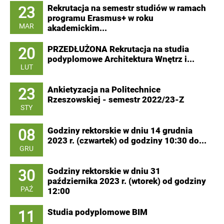
23
Rekrutacja na semestr studiów w ramach
programu Erasmus+ w roku
MAR
akademickim...
20
PRZEDŁUŻONA Rekrutacja na studia
podyplomowe Architektura Wnętrz i...
LUT
23
Ankietyzacja na Politechnice
Rzeszowskiej - semestr 2022/23-Z
STY
08
Godziny rektorskie w dniu 14 grudnia
2023 r. (czwartek) od godziny 10:30 do...
GRU
30
Godziny rektorskie w dniu 31
października 2023 r. (wtorek) od godziny
PAŹ
12:00
11
Studia podyplomowe BIM