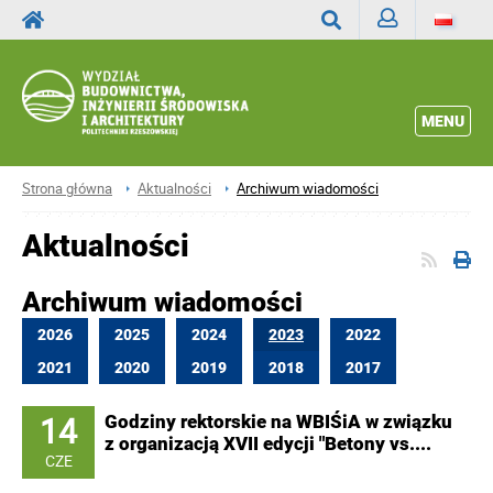
Zaloguj
Wyszukaj
MENU
Strona główna
Aktualności
Archiwum wiadomości
Aktualności
Archiwum wiadomości
2026
2025
2024
2023
2022
2021
2020
2019
2018
2017
14
Godziny rektorskie na WBIŚiA w związku
z organizacją XVII edycji "Betony vs....
CZE