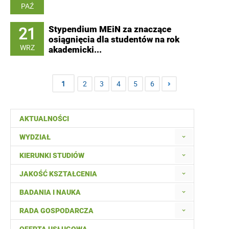
PAŹ
21
Stypendium MEiN za znaczące
osiągnięcia dla studentów na rok
WRZ
akademicki...
1
2
3
4
5
6
AKTUALNOŚCI
WYDZIAŁ
KIERUNKI STUDIÓW
JAKOŚĆ KSZTAŁCENIA
BADANIA I NAUKA
RADA GOSPODARCZA