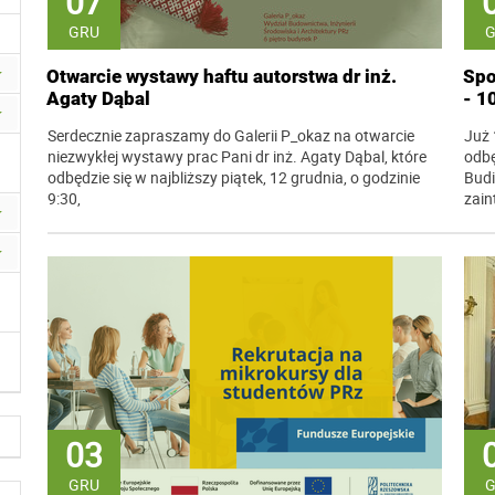
07
GRU
Otwarcie wystawy haftu autorstwa dr inż.
Spo
Agaty Dąbal
- 1
Serdecznie zapraszamy do Galerii P_okaz na otwarcie
Już 
niezwykłej wystawy prac Pani dr inż. Agaty Dąbal, które
odbę
odbędzie się w najbliższy piątek, 12 grudnia, o godzinie
Budi
9:30,
zain
03
GRU