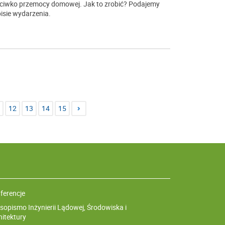
ciwko przemocy domowej. Jak to zrobić? Podajemy
isie wydarzenia.
12
13
14
15
ferencje
sopismo Inżynierii Lądowej, Środowiska i
hitektury