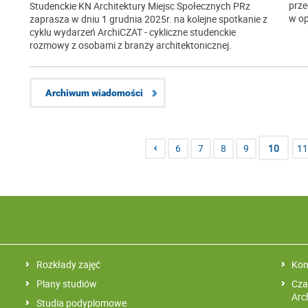
prze
Studenckie KN Architektury Miejsc Społecznych PRz
w op
zaprasza w dniu 1 grudnia 2025r. na kolejne spotkanie z
cyklu wydarzeń ArchiCZAT - cykliczne studenckie
rozmowy z osobami z branży architektonicznej.
Archiwum wiadomości
6
7
8
9
10
11
Rozkłady zajęć
Kon
Plany studiów
Cza
Arc
Studia podyplomowe