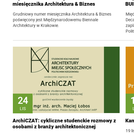
miesięcznika Architektura & Biznes
BUI
Grudniowy numer miesięcznika Architektura & Biznes
Międ
poświęcony jest Międzynarodowemu Biennale
Deca
Architektury w Krakowie.
zapl
Poli
24
LIS
ArchiCZAT: cykliczne studenckie rozmowy z
Ka
osobami z branży architektonicznej
19 l