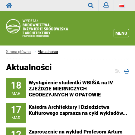
Zaloguj
Wyszukaj
MENU
Strona główna
Aktualności
Aktualności
18
Wystąpienie studentki WBIŚiA na IV
ZJEŹDZIE MIERNICZYCH
MAR
GEODEZYJNYCH W OPATOWIE
17
Katedra Architektury i Dziedzictwa
Kulturowego zaprasza na cykl wykładów...
MAR
12
Zaproszenie na wykład Profesora Arturo