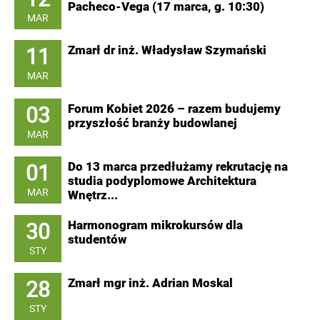
Pacheco-Vega (17 marca, g. 10:30)
MAR
11
Zmarł dr inż. Władysław Szymański
MAR
03
Forum Kobiet 2026 – razem budujemy
przyszłość branży budowlanej
MAR
01
Do 13 marca przedłużamy rekrutację na
studia podyplomowe Architektura
MAR
Wnętrz...
30
Harmonogram mikrokursów dla
studentów
STY
28
Zmarł mgr inż. Adrian Moskal
STY